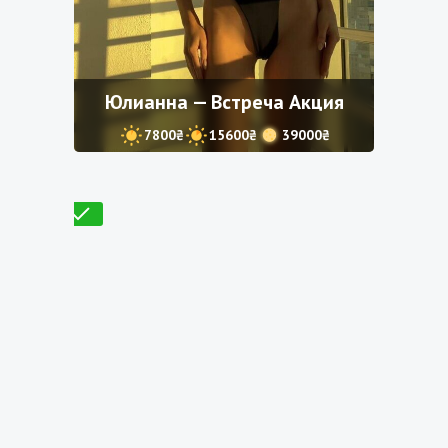
Юлианна — Встреча Акция
7800₴
15600₴
39000₴
Проверено