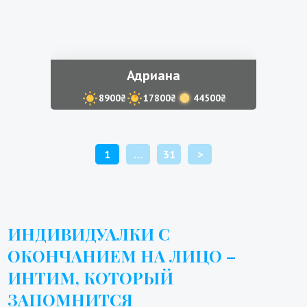
Адриана
8900₴
17800₴
44500₴
ПАГИНАЦИЯ
1
…
31
>
ЗАПИСЕЙ
ИНДИВИДУАЛКИ С
ОКОНЧАНИЕМ НА ЛИЦО –
ИНТИМ, КОТОРЫЙ
ЗАПОМНИТСЯ