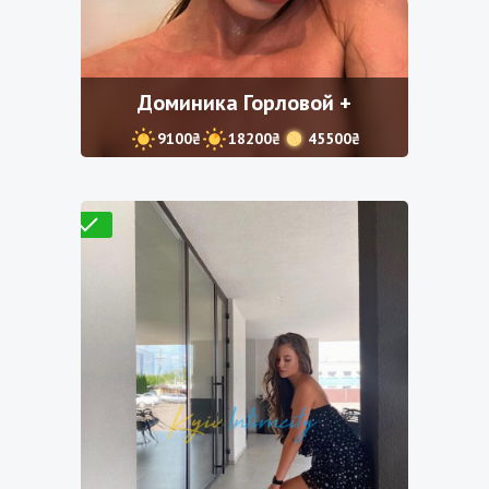
Доминика Горловой +
9100₴
18200₴
45500₴
Проверено