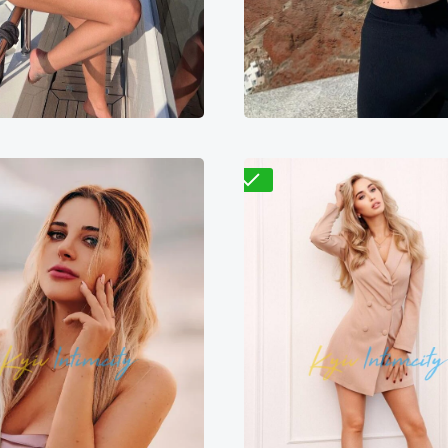
800₴
11600₴
29000₴
4800₴
9600₴
2
Подольский
Ипподром
Дарницкий
Гидроп
Проверено
Николая
Элиза