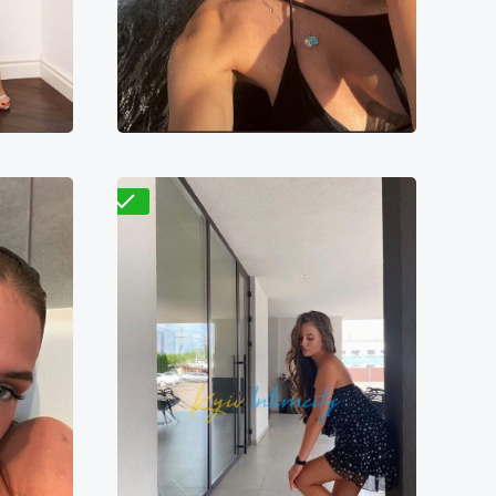
1500₴
7600₴
15200₴
38000₴
ица
Левый берег
Берестейская
Проверено