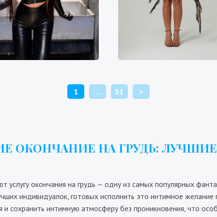
Вера
Доминика Горлово
600₴
19200₴
48000₴
9100₴
18200₴
4
арницкий
Арсенальная
Левый берег
Арсена
ПАГИНАЦИЯ
1
…
31
>
ЗАПИСЕЙ
Е ОКОНЧАНИЕ НА ГРУДЬ: ЛУЧШИЕ
т услугу окончания на грудь — одну из самых популярных фант
учших индивидуалок, готовых исполнить это интимное желание 
 и сохранить интимную атмосферу без проникновения, что особ