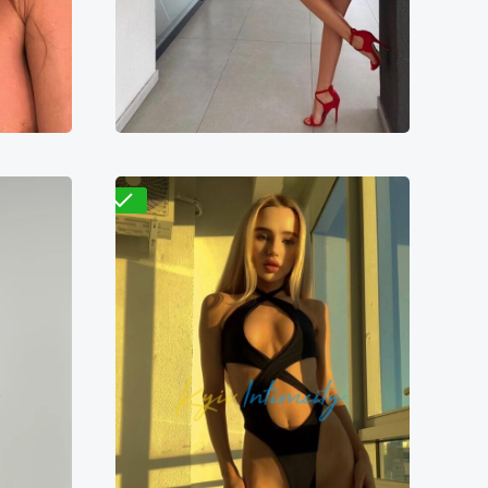
Шарлотта
8500₴
8600₴
17200₴
43000₴
йская
Дарницкий
Выдубичи
Проверено