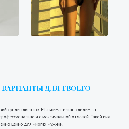
й +
Валерия
5500₴
8600₴
17200₴
43000₴
льная
Днепровский
Гидропарк
 ВАРИАНТЫ ДЛЯ ТВОЕГО
азий среди клиентов. Мы внимательно следим за
профессионально и с максимальной отдачей. Такой вид
енно ценно для многих мужчин.