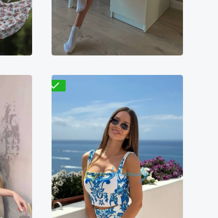
Проверено
Розалия