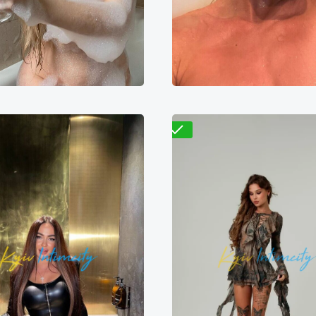
Галя
Эльза
200₴
14400₴
36000₴
9700₴
19400₴
4
епровский
Героев Днепра
Оболонский
Бересте
Проверено