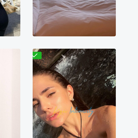
9700₴
19400₴
48500₴
4000₴
Деснянский
арк
Выставочный центр (ВДНХ)
Проверено
Вера