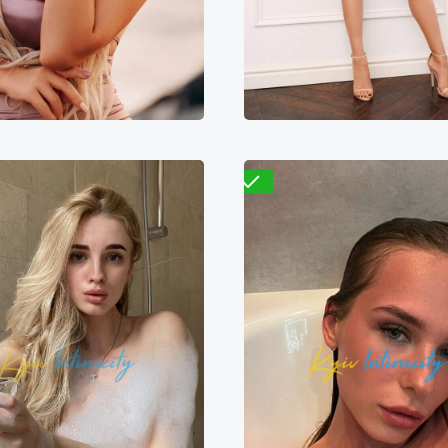
300₴
16600₴
41500₴
4300₴
8600₴
2
еснянский
Арсенальная
Деснянский
Дарн
Проверено