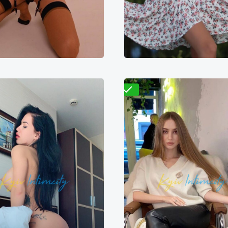
Проверено
Лиса
Варвара