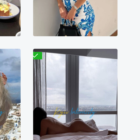
4000₴
9700₴
19400₴
48500₴
ская
Деснянский
Кловская
Проверено
Валентина