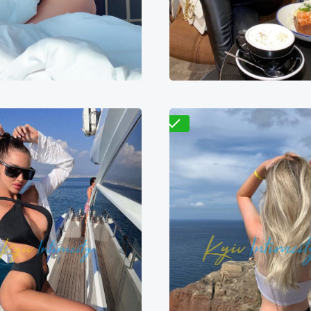
500₴
11000₴
27500₴
6800₴
13600₴
3
арницкий
Демиевская
Дарницкий
Житомир
Проверено
Стеф
Сара