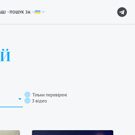
АЩІ
ПОШУК ЗА:
ІЙ
.
Тільки перевірені
З відео