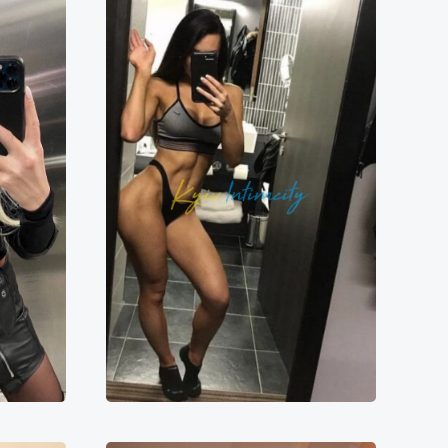
Марина
0000₴
10000₴
20000₴
50000₴
ська
Печерський
Печерська