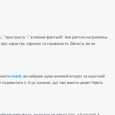
, “пристрасть” і “втілення фантазій”. Але раптом натрапляєш
про характер, харизму та справжність. Дівчата, які не
Кристина
 анкети
повій
, які набрали дуже великий інтерес за короткий
60000₴
8000₴
16000₴
40000₴
 подивитися її. А це означає, що такі анкети цікаві! Навіть
ська
Печерський
Бориспільська
інальними фото, де видно не тільки тіло, а й настрій. А