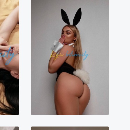
Катюша
5000₴
7000₴
14000₴
35000₴
ївська
Оболонський