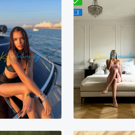
Перевірено
З відео