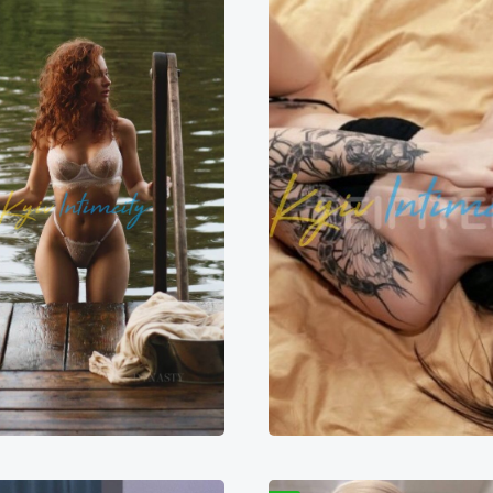
Марика
Саша
2000₴
24000₴
60000₴
7000₴
14000₴
3
лосіївський
Голосіївська
Голосіївський
Голосі