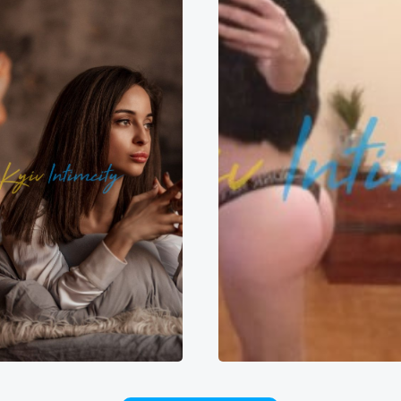
Катя
АлёнкаВипИнд
0000₴
20000₴
50000₴
6000₴
12000₴
3
Оболонський
Оболонь
Печерський
Печер