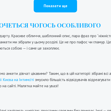
Показати ще
 ХОЧЕТЬСЯ ЧОГОСЬ ОСОБЛИВОГО
арту. Красиве обличчя, шаблонний опис, пара фраз про “ніжність”
нкети ми зібрали у цьому розділі. Це не про пафос чи гламур. Це 
шаються собою — і саме це захоплює.
Марина
Кристина
 анкети дівчат цікавими? Таким, що в цій категорії зібрані всі
000₴
18000₴
45000₴
12000₴
24000₴
ії Києва на Інтимсіті
змусило більшість відвідувачів відреагувати і
на сайті. Малятка майте на увазі!
ченківський
Університет
Печерський
Печер
дні зачіпають щирістю: простими словами без прикрас. Інші — ориг