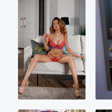
Диночка
6000₴
12000₴
30000₴
1
Дарницький
Осокорки