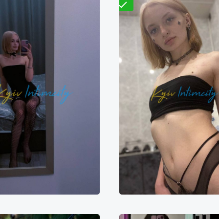
Перевірено
Марина
Вероника
2000₴
24000₴
60000₴
8000₴
16000₴
4
Печерський
Печерська
Майдан Незалежнос