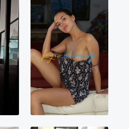
Полина
5000₴
8000₴
16000₴
40000₴
ська
Печерський
Хрещатик