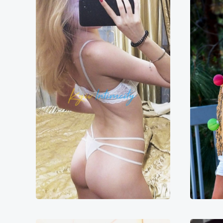
Адель
7000₴
14000₴
35000₴
1
Шевченківський
Золоті ворота