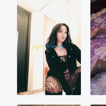
Inna
6000₴
12000₴
30000₴
6
Печерський
Печерська