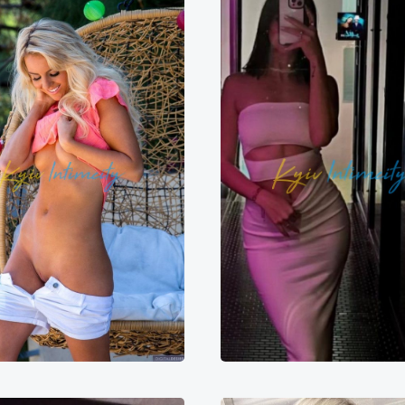
Кристина
Кристина
2000₴
24000₴
60000₴
7000₴
14000₴
3
Печерський
Печерська
Печерський
Печер