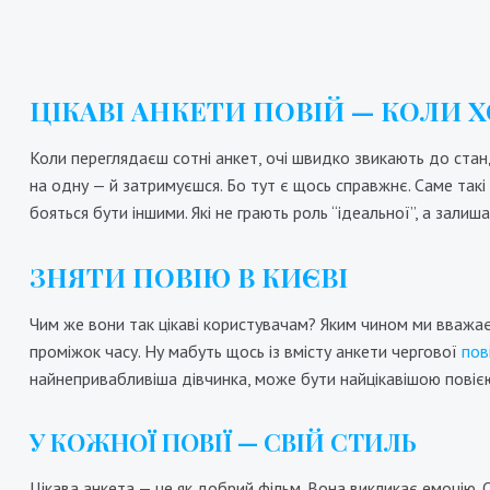
ЦІКАВІ АНКЕТИ ПОВІЙ — КОЛИ
Коли переглядаєш сотні анкет, очі швидко звикають до станд
на одну — й затримуєшся. Бо тут є щось справжнє. Саме такі а
бояться бути іншими. Які не грають роль “ідеальної”, а зали
ЗНЯТИ ПОВІЮ В КИЄВІ
Ева
Чим же вони так цікаві користувачам? Яким чином ми вважаємо
7000₴
14000₴
35000₴
9
проміжок часу. Ну мабуть щось із вмісту анкети чергової
пов
найнепривабливіша дівчинка, може бути найцікавішою повією 
Шевченківський
Шев
У КОЖНОЇ ПОВІЇ — СВІЙ СТИЛЬ
Цікава анкета — це як добрий фільм. Вона викликає емоцію. О