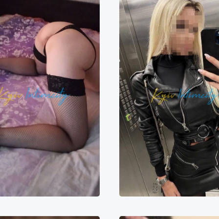
Настенька
Мари
000₴
12000₴
30000₴
6000₴
12000₴
3
Оболонський
Мінська
Подільський
Печер