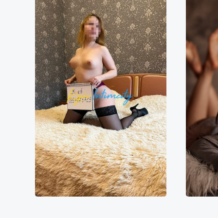
Віка
11000₴
22000₴
55000₴
1
Дарницький
Печерська