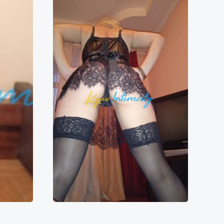
и
Фитоняшка
0000₴
8000₴
16000₴
40000₴
ська
Дарницький
Печерська