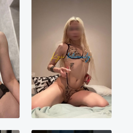
Стелла
0000₴
12000₴
24000₴
60000₴
ті
Шевченківський
Зелена гілка