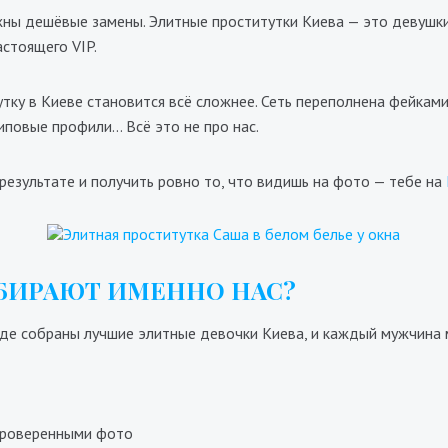
жны дешёвые замены. Элитные проститутки Киева — это девушки,
астоящего VIP.
ку в Киеве становится всё сложнее. Сеть переполнена фейками
повые профили… Всё это не про нас.
Габриела
Ханна
700₴
17400₴
43500₴
результате и получить ровно то, что видишь на фото — тебе на
9700₴
19400₴
4
Голосеевский
ыставочный центр (ВДНХ)
Голосеевский
Дворец 
БИРАЮТ ИМЕННО НАС?
где собраны лучшие элитные девочки Киева, и каждый мужчина 
 проверенными фото