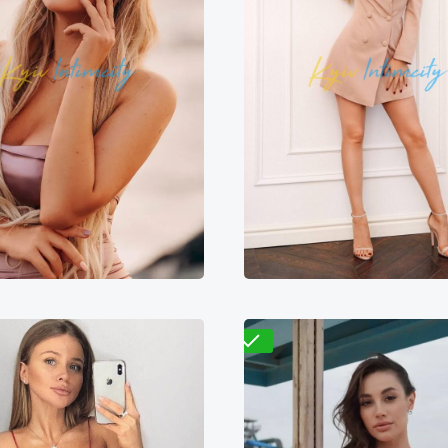
Яна
Элиза
000₴
14000₴
35000₴
4300₴
8600₴
2
сеевский
Золотые ворота
Деснянский
Дарн
Проверено