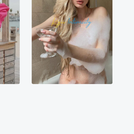
Шарлотта
8500₴
8600₴
17200₴
43000₴
йская
Дарницкий
Выдубичи