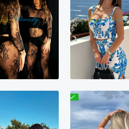
Николь
Василиса
600₴
11200₴
28000₴
9400₴
18800₴
4
непровский
Вокзальная
Дарницкий
Золотые 
Проверено