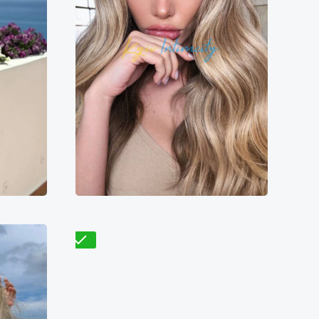
Стеф
7000₴
5800₴
11600₴
29000₴
ворота
Подольский
Ипподром
Проверено