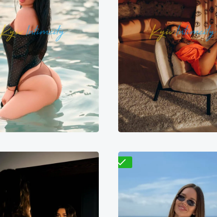
Лиса
Варвара
500₴
11000₴
27500₴
6800₴
13600₴
3
арницкий
Демиевская
Дарницкий
Житомир
Проверено