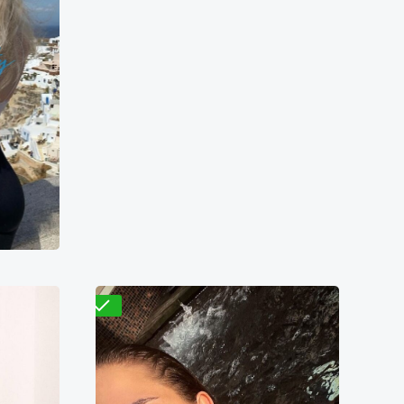
Нана
8500₴
7100₴
14200₴
35500₴
ВДНХ)
Дарницкий
Васильковская
Проверено