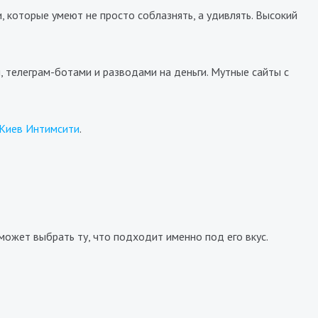
 которые умеют не просто соблазнять, а удивлять. Высокий
, телеграм-ботами и разводами на деньги. Мутные сайты с
Вера
Киев Интимсити
.
8500₴
9600₴
19200₴
48000₴
Украина
Дарницкий
Арсенальная
может выбрать ту, что подходит именно под его вкус.