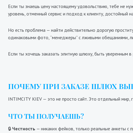
Если ты знаешь цену настоящему удовольствию, тебе не ну
уровень, отменный сервис и подход к клиенту, достойный н
Но есть проблема — найти действительно дорогую проститут
одинаковыми фото, “менеджеры” с лживыми обещаниями, ли
Стелла
8
Если ты хочешь заказать элитную шлюху, быть уверенным в 
5800₴
11600₴
29000₴
Деснянский
Дворец Украина
В
ПОЧЕМУ ПРИ ЗАКАЗЕ ШЛЮХ ВЫ
INTIMCITY KIEV — это не просто сайт. Это отдельный мир, 
ЧТО ТЫ ПОЛУЧАЕШЬ?
🔒
Честность
— никаких фейков, только реальные анкеты с