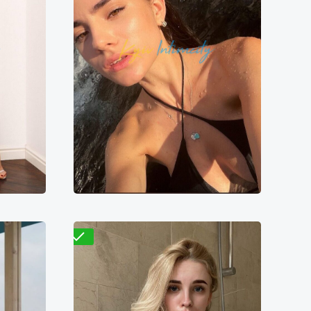
Вера
1500₴
7600₴
15200₴
38000₴
ица
Левый берег
Берестейская
Проверено