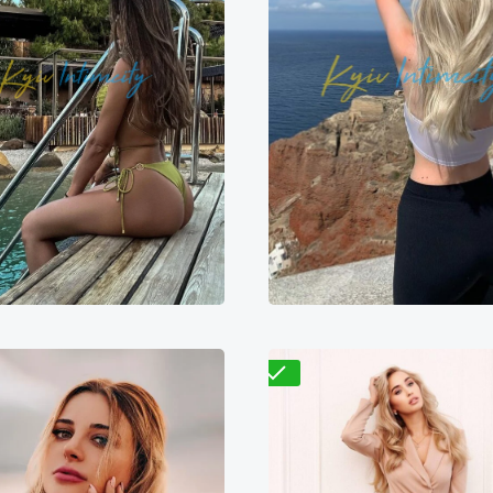
Валентина
Мадина
9700₴
19400₴
4
000₴
16000₴
40000₴
Деснянский
болонский
Демиевская
Выставочный центр (
Проверено