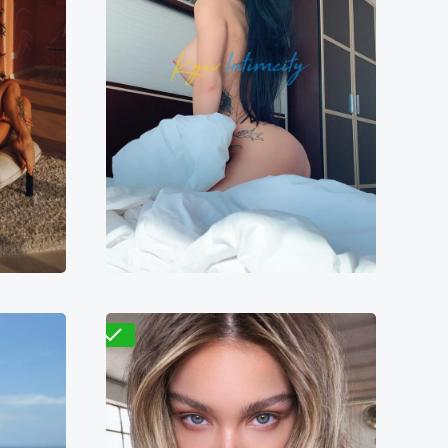
Розалия
4000₴
9700₴
19400₴
48500₴
ская
Деснянский
Кловская
Проверено