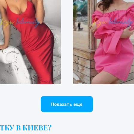
Галя
Эльза
200₴
14400₴
36000₴
9700₴
19400₴
4
епровский
Героев Днепра
Оболонский
Бересте
Показать еще
ТКУ В КИЕВЕ?