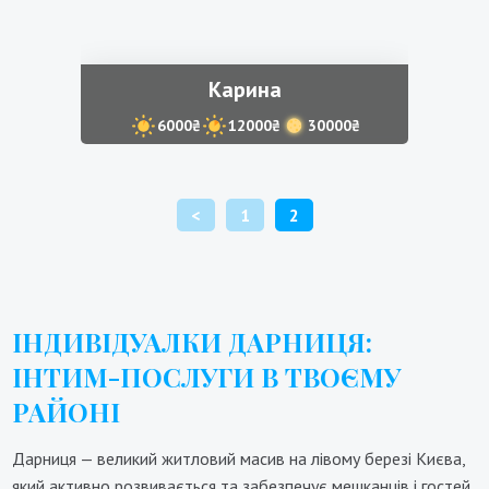
Карина
6000₴
12000₴
30000₴
POSTS
<
1
2
PAGINATION
ІНДИВІДУАЛКИ ДАРНИЦЯ:
ІНТИМ-ПОСЛУГИ В ТВОЄМУ
РАЙОНІ
Дарниця — великий житловий масив на лівому березі Києва,
який активно розвивається та забезпечує мешканців і гостей