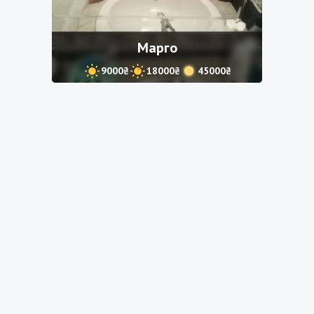
Марго
9000₴
18000₴
45000₴