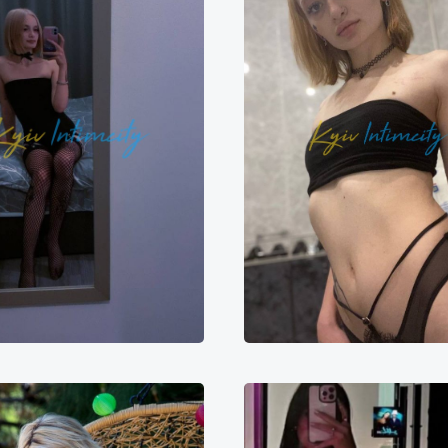
Марина
Вероника
2000₴
24000₴
60000₴
8000₴
16000₴
4
Печерський
Печерська
Майдан Незалежнос