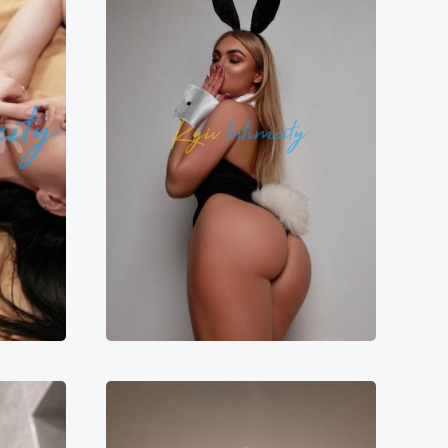
Катюша
5000₴
7000₴
14000₴
35000₴
ївська
Оболонський