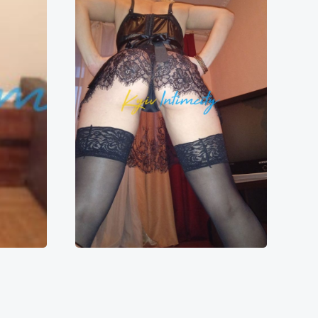
и
Фитоняшка
0000₴
8000₴
16000₴
40000₴
ська
Дарницький
Печерська