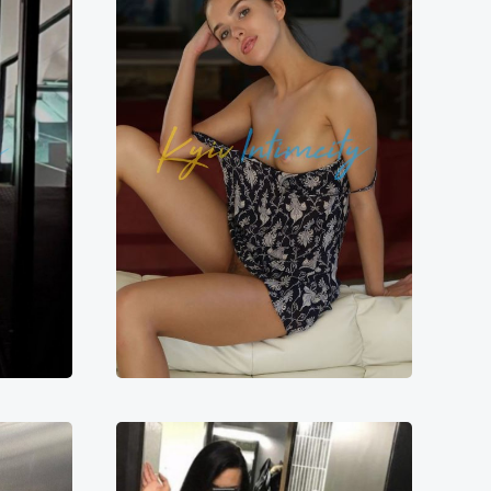
Полина
5000₴
8000₴
16000₴
40000₴
ська
Печерський
Хрещатик