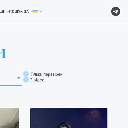
АЩІ
ПОШУК ЗА:
И
Тільки перевірені
З відео