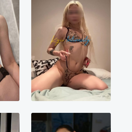
Стелла
0000₴
12000₴
24000₴
60000₴
ті
Шевченківський
Зелена гілка