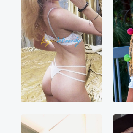
Адель
7000₴
14000₴
35000₴
1
Шевченківський
Золоті ворота