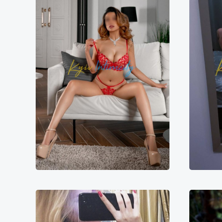
Диночка
6000₴
12000₴
30000₴
1
Дарницький
Осокорки