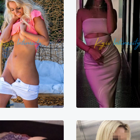
Кристина
Кристина
2000₴
24000₴
60000₴
7000₴
14000₴
3
Печерський
Печерська
Печерський
Печер