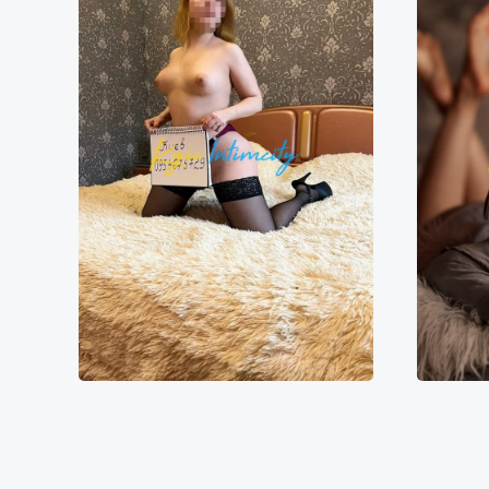
Віка
11000₴
22000₴
55000₴
1
Дарницький
Печерська