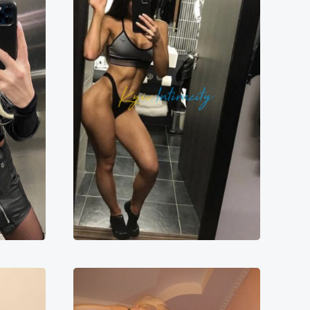
Марина
0000₴
10000₴
20000₴
50000₴
ська
Печерський
Печерська