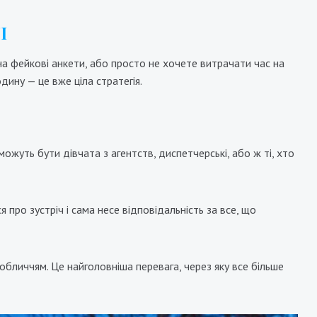
І
на фейкові анкети, або просто не хочете витрачати час на
дину — це вже ціла стратегія.
можуть бути дівчата з агентств, диспетчерські, або ж ті, хто
Кристина
60000₴
8000₴
16000₴
40000₴
ська
Печерський
Бориспільська
 про зустріч і сама несе відповідальність за все, що
 обличчям. Це найголовніша перевага, через яку все більше