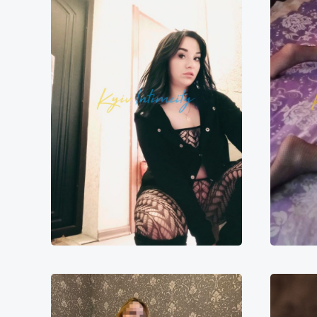
Inna
6000₴
12000₴
30000₴
6
Печерський
Печерська