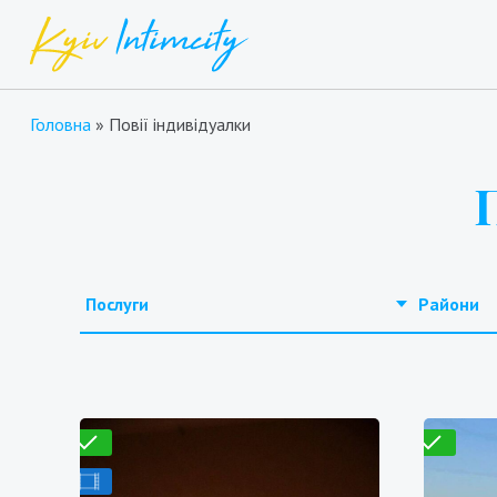
Головна
»
Повії індивідуалки
Послуги
Райони
еревірено
Перевірено
З відео