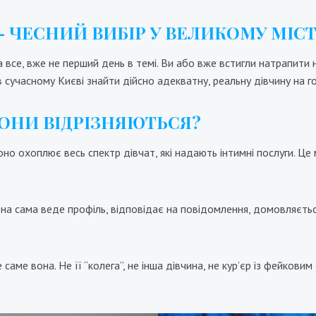
— ЧЕСНИЙ ВИБІР У ВЕЛИКОМУ МІСТ
а все, вже не перший день в темі. Ви або вже встигли натрапити 
в сучасному Києві знайти дійсно адекватну, реальну дівчину на го
ВОНИ ВІДРІЗНЯЮТЬСЯ?
оно охоплює весь спектр дівчат, які надають інтимні послуги. Це 
Марина
Кристина
000₴
18000₴
45000₴
12000₴
24000₴
ченківський
Університет
Печерський
Печер
она сама веде профіль, відповідає на повідомлення, домовляється
аме вона. Не її “колега”, не інша дівчина, не кур’єр із фейковим