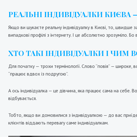
РЕАЛЬНІ ІНДИВІДУАЛКИ КИЄВА 
Якщо ви шукаєте реальну індивідуалку в Києві, то, швидше з
випадкові профілі з інтернету. І це абсолютно зрозуміло. Бо 
ХТО ТАКІ ІНДИВІДУАЛКИ І ЧИМ 
Для початку — трохи термінології. Слово “повія” — широке, в
Ева
“працює вдвох із подругою”.
7000₴
14000₴
35000₴
9
Шевченківський
Шев
А ось індивідуалка — це дівчина, яка працює сама на себе. В
відбувається.
Тобто, якщо ви домовилися з індивідуалкою — до вас приїде с
клієнтів віддають перевагу саме індивідуалкам.