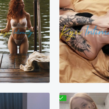
Марика
Саша
2000₴
24000₴
60000₴
7000₴
14000₴
3
лосіївський
Голосіївська
Голосіївський
Голосі
Перевірено