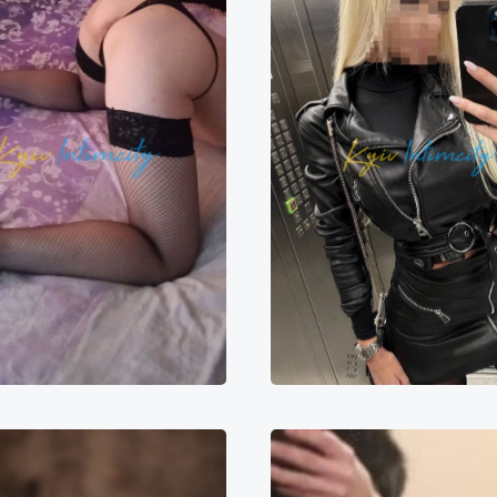
Настенька
Мари
000₴
12000₴
30000₴
6000₴
12000₴
3
Оболонський
Мінська
Подільський
Печер