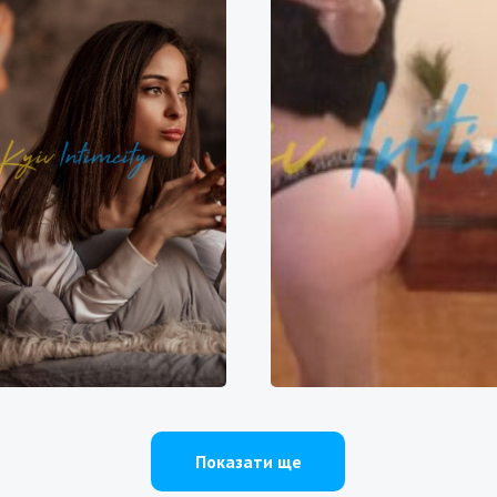
Катя
АлёнкаВипИнд
0000₴
20000₴
50000₴
6000₴
12000₴
3
Оболонський
Оболонь
Печерський
Печер
Показати ще