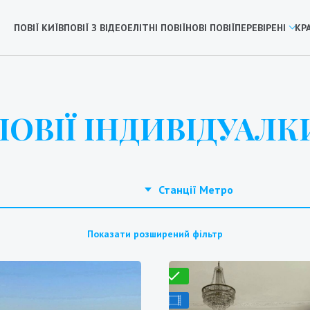
ПОВІЇ КИЇВ
ПОВІЇ З ВІДЕО
ЕЛІТНІ ПОВІЇ
НОВІ ПОВІЇ
ПЕРЕВІРЕНІ
КР
ПОВІЇ ІНДИВІДУАЛК
Станції Метро
Показати розширений фільтр
Перевірено
З відео