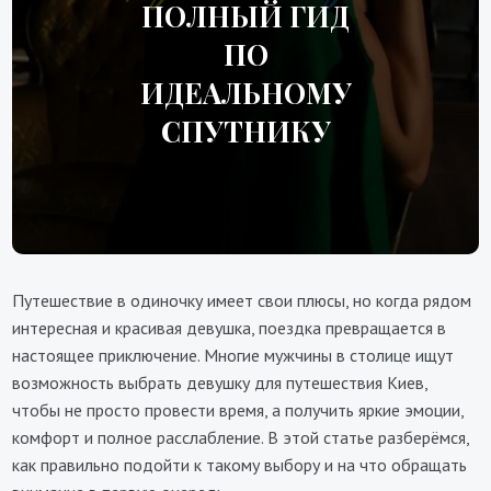
ПОЛНЫЙ ГИД
ПО
ИДЕАЛЬНОМУ
СПУТНИКУ
Путешествие в одиночку имеет свои плюсы, но когда рядом
интересная и красивая девушка, поездка превращается в
настоящее приключение. Многие мужчины в столице ищут
возможность выбрать девушку для путешествия Киев,
чтобы не просто провести время, а получить яркие эмоции,
комфорт и полное расслабление. В этой статье разберёмся,
как правильно подойти к такому выбору и на что обращать