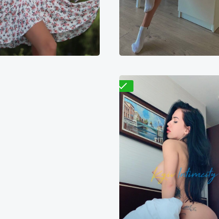
Проверено
Варвара
Розалия