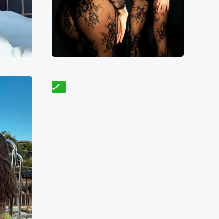
8500₴
7900₴
15800₴
39500₴
кая
Голосеевский
Дворец спорта
Проверено
Мадина