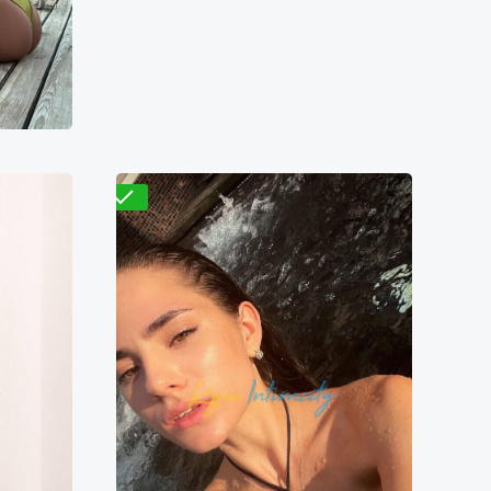
9000₴
8000₴
16000₴
40000₴
ром
Оболонский
Демиевская
Проверено
Вера