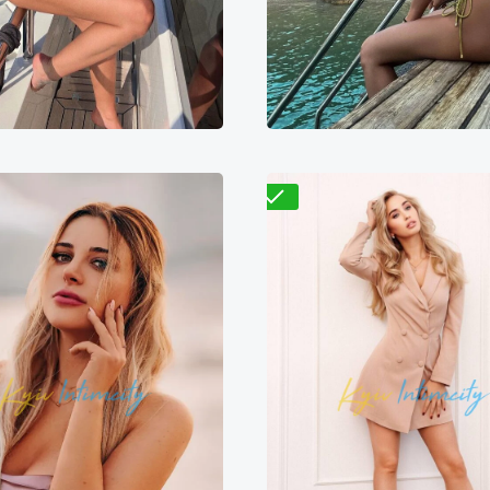
400₴
18800₴
47000₴
5800₴
11600₴
2
рницкий
Золотые ворота
Подольский
Иппод
Проверено
Николая
Яна