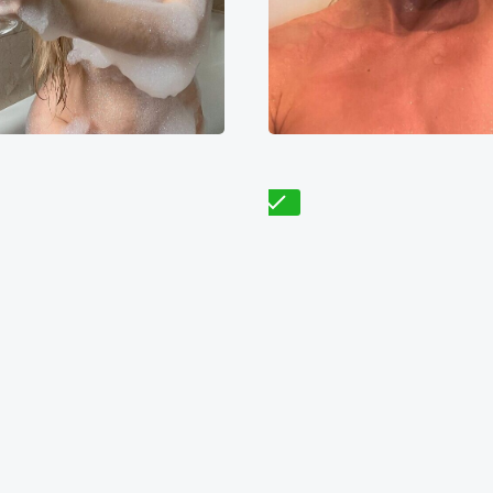
Галя
Эльза
200₴
14400₴
36000₴
9700₴
19400₴
4
епровский
Героев Днепра
Оболонский
Бересте
Проверено