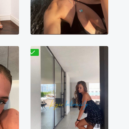
5000₴
7600₴
15200₴
38000₴
 ворота
Левый берег
Берестейская
Проверено