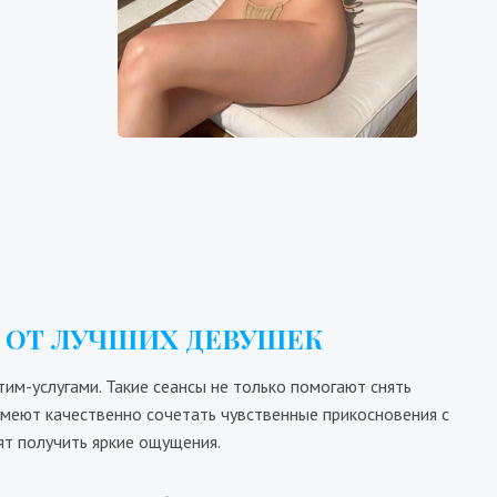
й +
Валерия
5500₴
8600₴
17200₴
43000₴
льная
Днепровский
Гидропарк
 ОТ ЛУЧШИХ ДЕВУШЕК
им-услугами. Такие сеансы не только помогают снять
умеют качественно сочетать чувственные прикосновения с
ят получить яркие ощущения.