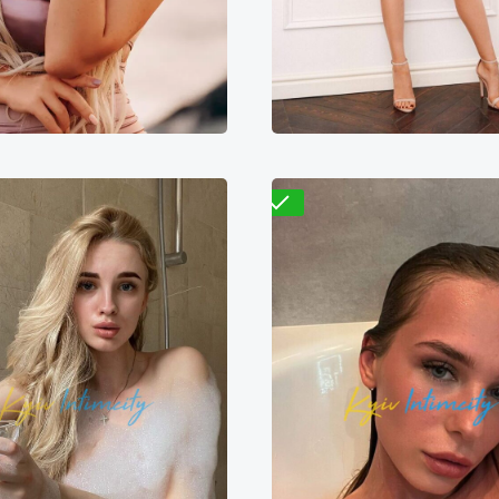
300₴
16600₴
41500₴
7000₴
14000₴
3
еснянский
Арсенальная
Голосеевский
Золотые
Проверено