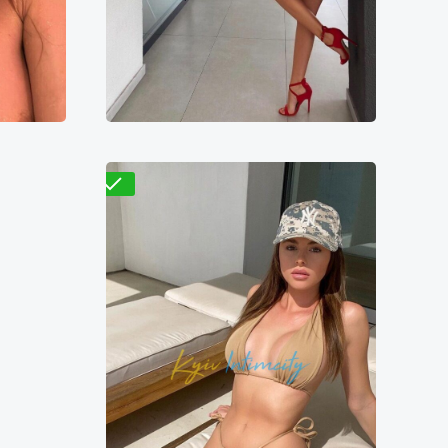
Шарлотта
8500₴
8600₴
17200₴
43000₴
йская
Дарницкий
Выдубичи
Проверено