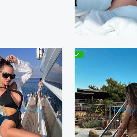
800₴
13600₴
34000₴
9700₴
19400₴
4
арницкий
Житомирская
Деснянский
Кловс
Проверено
Василиса
Стеф