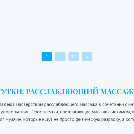
Вера
Доминика Горлово
600₴
19200₴
48000₴
9100₴
18200₴
4
арницкий
Арсенальная
Левый берег
Арсена
ПАГИНАЦИЯ
1
…
31
>
ЗАПИСЕЙ
УТКИ: РАССЛАБЛЯЮЩИЙ МАССАЖ
ладеют мастерством расслабляющего массажа в сочетании с инт
удовольствие. Проститутки, предлагающие массаж с интимом, 
я мужчин, которые ищут не просто физическую разрядку, а хот