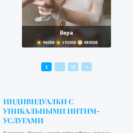
Вера
9600₴
19200₴
48000₴
ПАГИНАЦИЯ
1
…
52
>
ЗАПИСЕЙ
ИНДИВИДУАЛКИ С
УНИКАЛЬНЫМИ ИНТИМ-
УСЛУГАМИ