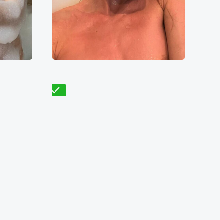
Эльза
6000₴
9700₴
19400₴
48500₴
Днепра
Оболонский
Берестейская
Проверено