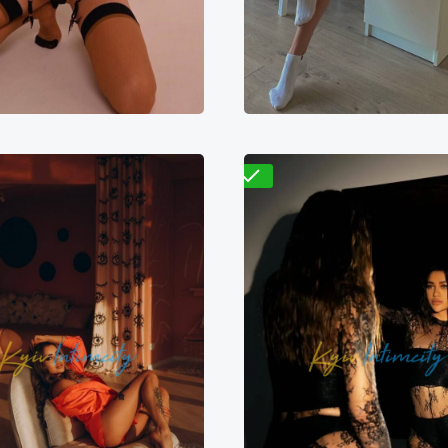
Проверено
Лиса
Розалия