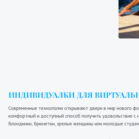
Шарлотта
8
8600₴
17200₴
43000₴
Дарницкий
Выдубичи
В
ИНДИВИДУАЛКИ ДЛЯ ВИРТУАЛЬН
Современные технологии открывают двери в мир нового фо
комфортный и доступный способ получить удовольствие с н
блондинки, брюнетки, зрелые женщины или молодые студен