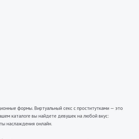
Доминика Горловой +
8000₴
9100₴
18200₴
45500₴
ьная
Левый берег
Арсенальная
ионные формы. Виртуальный секс с проститутками — это
ашем каталоге вы найдете девушек на любой вкус:
ты наслаждения онлайн.