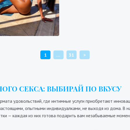
Вера
700₴
17400₴
43500₴
9600₴
19200₴
4
Голосеевский
ыставочный центр (ВДНХ)
Дарницкий
Арсенал
ПАГИНАЦИЯ
1
…
31
>
ЗАПИСЕЙ
ОГО СЕКСА: ВЫБИРАЙ ПО ВКУСУ
рмата удовольствий, где интимные услуги приобретают инновац
астоящими, опытными индивидуалками, не выходя из дома. В н
тки — каждая из них готова подарить вам незабываемые момен
Нана