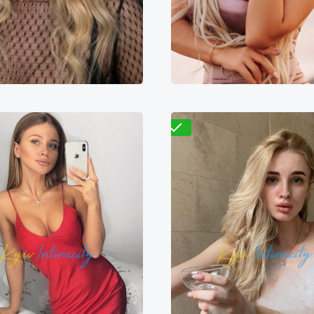
300₴
16600₴
41500₴
7000₴
14000₴
3
еснянский
Арсенальная
Голосеевский
Золотые
Проверено