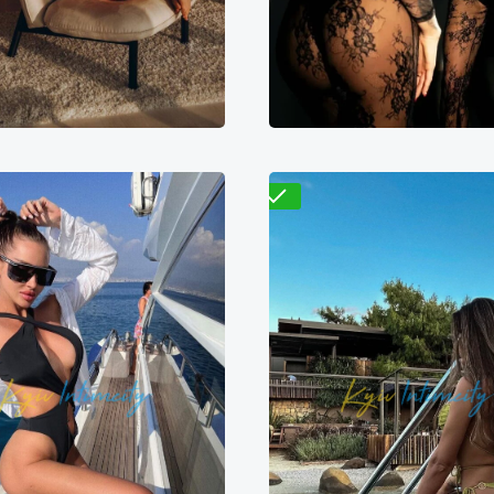
500₴
11000₴
27500₴
9700₴
19400₴
4
арницкий
Демиевская
Деснянский
Кловс
Проверено
Василиса
Мадина