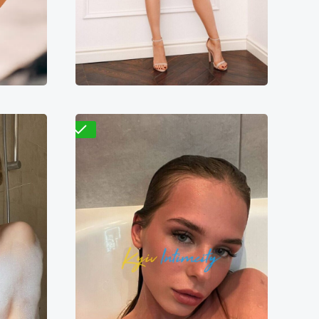
5000₴
4300₴
8600₴
21500₴
 ворота
Деснянский
Дарница
Проверено