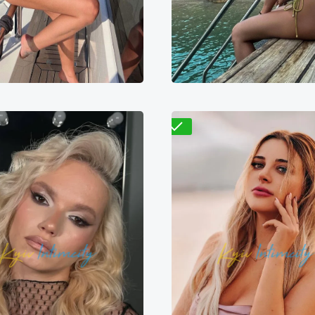
400₴
18800₴
47000₴
8000₴
16000₴
4
рницкий
Золотые ворота
Оболонский
Демиев
Проверено
Николая
Яна