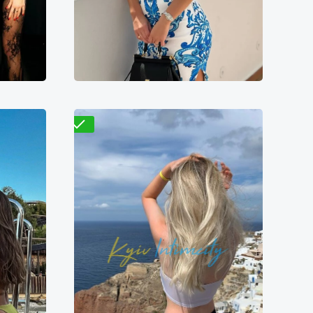
8500₴
7900₴
15800₴
39500₴
кая
Голосеевский
Дворец спорта
Проверено
Валентина