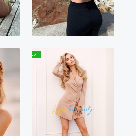
9700₴
19400₴
48500₴
0000₴
Деснянский
ская
Выставочный центр (ВДНХ)
Проверено
Элиза