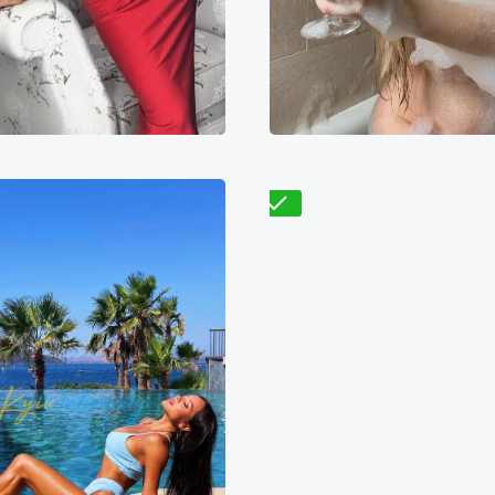
Анна
Галя
400₴
12800₴
32000₴
7200₴
14400₴
3
арницкий
Демиевская
Днепровский
Героев 
Проверено
Габриела