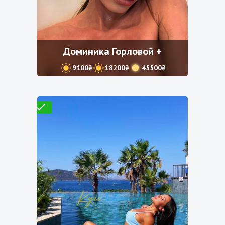
Доминика Горловой +
9100₴
18200₴
45500₴
Проверено