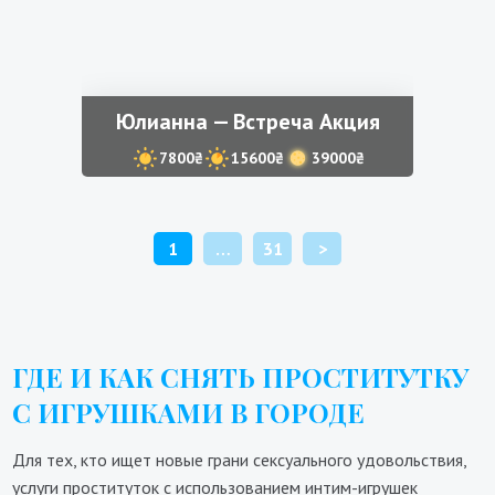
Юлианна — Встреча Акция
7800₴
15600₴
39000₴
ПАГИНАЦИЯ
1
…
31
>
ЗАПИСЕЙ
ГДЕ И КАК СНЯТЬ ПРОСТИТУТКУ
С ИГРУШКАМИ В ГОРОДЕ
Для тех, кто ищет новые грани сексуального удовольствия,
услуги проституток с использованием интим-игрушек