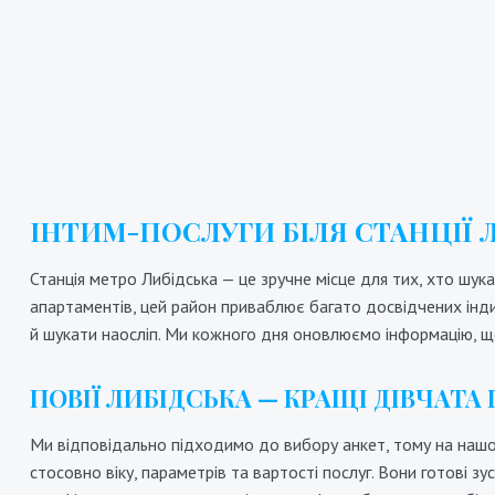
8000₴
16000₴
40000₴
1
Печерський
Либідська
ІНТИМ-ПОСЛУГИ БІЛЯ СТАНЦІЇ 
Станція метро Либідська — це зручне місце для тих, хто шука
апартаментів, цей район приваблює багато досвідчених інд
й шукати наосліп. Ми кожного дня оновлюємо інформацію, що
ПОВІЇ ЛИБІДСЬКА — КРАЩІ ДІВЧАТА
Ми відповідально підходимо до вибору анкет, тому на нашому
стосовно віку, параметрів та вартості послуг. Вони готові зу
Амира