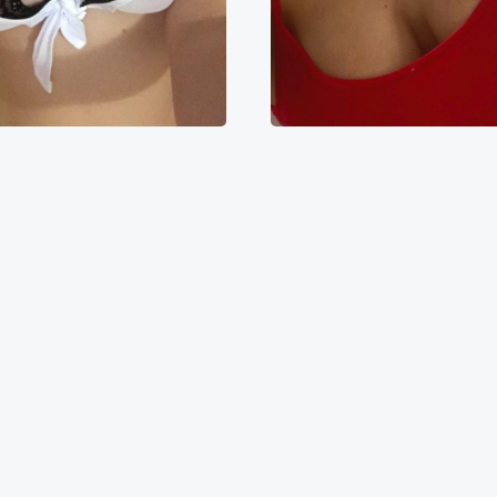
Ольга
Аля