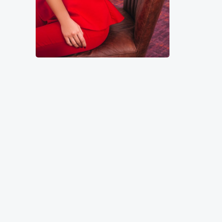
11000₴
22000₴
55000₴
1
Либідська
Анна