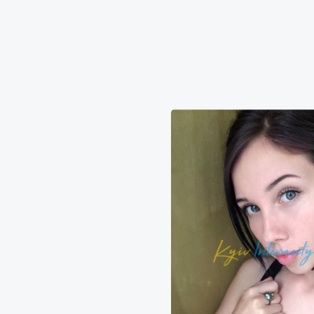
2000₴
24000₴
60000₴
6000₴
12000₴
3
Печерський
Либідська
Либідська
Лия
Даниэла