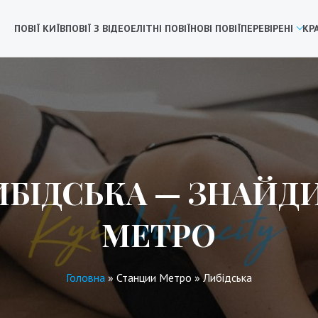
ПОВІЇ КИЇВ
ПОВІЇ З ВІДЕО
ЕЛІТНІ ПОВІЇ
НОВІ ПОВІЇ
ПЕРЕВІРЕНІ
КР
БІДСЬКА — ЗНАЙД
МЕТРО
Головна
»
Станции Метро
»
Либідська