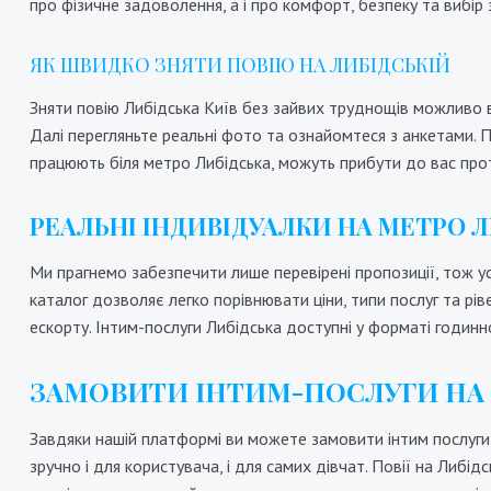
про фізичне задоволення, а і про комфорт, безпеку та вибір
10000₴
20000₴
50000₴
1
ЯК ШВИДКО ЗНЯТИ ПОВІЮ НА ЛИБІДСЬКІЙ
Печерський
Либідська
Зняти повію Либідська Київ без зайвих труднощів можливо всь
Далі перегляньте реальні фото та ознайомтеся з анкетами. П
працюють біля метро Либідська, можуть прибути до вас про
РЕАЛЬНІ ІНДИВІДУАЛКИ НА МЕТРО Л
Ми прагнемо забезпечити лише перевірені пропозиції, тож у
каталог дозволяє легко порівнювати ціни, типи послуг та рів
ескорту. Інтим-послуги Либідська доступні у форматі годинно
ЗАМОВИТИ ІНТИМ-ПОСЛУГИ НА 
Завдяки нашій платформі ви можете замовити інтим послуги 
зручно і для користувача, і для самих дівчат. Повії на Либід