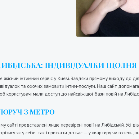
2000₴
24000₴
60000₴
8000₴
16000₴
4
Печерський
Либідська
Либідська
ЛИБІДСЬКА: ІНДИВІДУАЛКИ ЩОДНЯ
є якісний інтимний сервіс у Києві. Завдяки прямому виходу до ді
ивідуалок та охочих замовити інтим-послуги. Наш сайт допомага
б користувачі мали доступ до найсвіжішої бази повій на Либідсь
 ПОРУЧ З МЕТРО
 сайті представлені лише перевірені повії на Либідській. Усі ді
стрітися як у себе, так і приїхати до вас — у квартиру чи готель
Марта
Мая