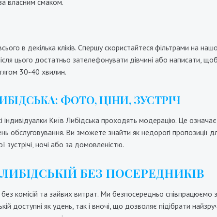
 за власним смаком.
1000₴
22000₴
55000₴
11000₴
22000₴
Печерський
Либідська
Либідська
ого в декілька кліків. Спершу скористайтеся фільтрами на нашому 
ісля цього достатньо зателефонувати дівчині або написати, щоб 
тягом 30-40 хвилин.
ИБІДСЬКА: ФОТО, ЦІНИ, ЗУСТРІЧ
сі індивідуалки Київ Либідська проходять модерацію. Це означає
ень обслуговування. Ви зможете знайти як недорогі пропозиції для
ї зустрічі, ночі або за домовленістю.
ЛИБІДСЬКІЙ БЕЗ ПОСЕРЕДНИКІВ
без комісій та зайвих витрат. Ми безпосередньо співпрацюємо з
ській доступні як удень, так і вночі, що дозволяє підібрати найз