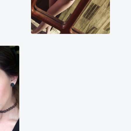
0000₴
10000₴
20000₴
50000₴
Печерський
Либідська
Моника