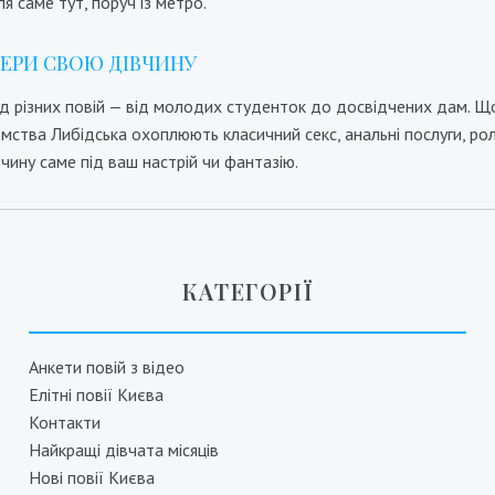
я саме тут, поруч із метро.
БЕРИ СВОЮ ДІВЧИНУ
д різних повій — від молодих студенток до досвідчених дам. Щоб
ства Либідська охоплюють класичний секс, анальні послуги, рольо
вчину саме під ваш настрій чи фантазію.
КАТЕГОРІЇ
Анкети повій з відео
Елітні повії Києва
Контакти
Найкращі дівчата місяців
Нові повії Києва