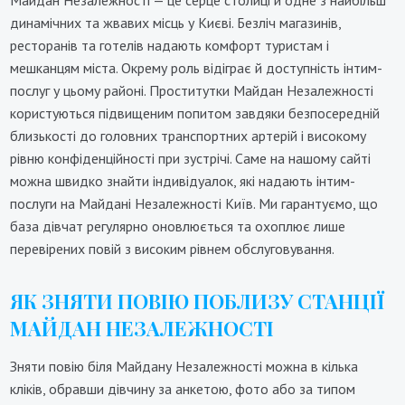
Майдан Незалежності — це серце столиці й одне з найбільш
динамічних та жвавих місць у Києві. Безліч магазинів,
ресторанів та готелів надають комфорт туристам і
мешканцям міста. Окрему роль відіграє й доступність інтим-
послуг у цьому районі. Проститутки Майдан Незалежності
користуються підвищеним попитом завдяки безпосередній
близькості до головних транспортних артерій і високому
рівню конфіденційності при зустрічі. Саме на нашому сайті
можна швидко знайти індивідуалок, які надають інтим-
послуги на Майдані Незалежності Київ. Ми гарантуємо, що
база дівчат регулярно оновлюється та охоплює лише
перевірених повій з високим рівнем обслуговування.
ЯК ЗНЯТИ ПОВІЮ ПОБЛИЗУ СТАНЦІЇ
МАЙДАН НЕЗАЛЕЖНОСТІ
Зняти повію біля Майдану Незалежності можна в кілька
кліків, обравши дівчину за анкетою, фото або за типом