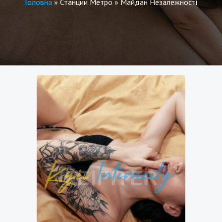
Головна
»
Станции Метро
»
Майдан Незалежності