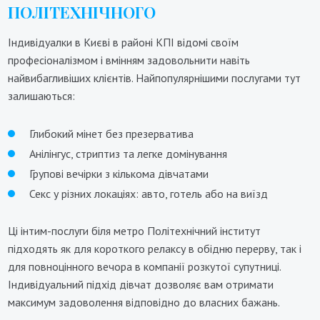
ПОЛІТЕХНІЧНОГО
Індивідуалки в Києві в районі КПІ відомі своїм
професіоналізмом і вмінням задовольнити навіть
найвибагливіших клієнтів. Найпопулярнішими послугами тут
залишаються:
Глибокий мінет без презерватива
Анілінгус, стриптиз та легке домінування
Групові вечірки з кількома дівчатами
Секс у різних локаціях: авто, готель або на виїзд
Ці інтим-послуги біля метро Політехнічний інститут
підходять як для короткого релаксу в обідню перерву, так і
для повноцінного вечора в компанії розкутої супутниці.
Індивідуальний підхід дівчат дозволяє вам отримати
максимум задоволення відповідно до власних бажань.