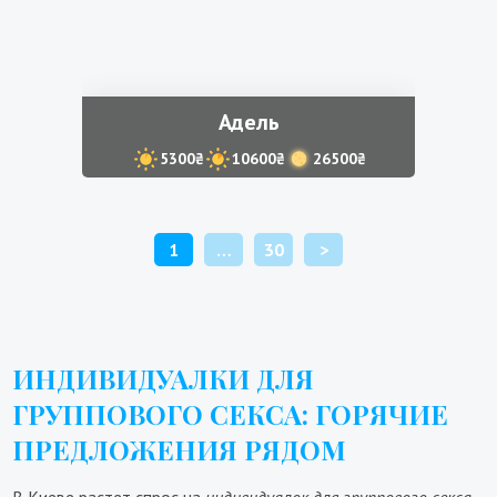
Адель
5300₴
10600₴
26500₴
ПАГИНАЦИЯ
1
…
30
>
ЗАПИСЕЙ
ИНДИВИДУАЛКИ ДЛЯ
ГРУППОВОГО СЕКСА: ГОРЯЧИЕ
ПРЕДЛОЖЕНИЯ РЯДОМ