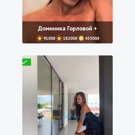
Доминика Горловой +
9100₴
18200₴
45500₴
Проверено