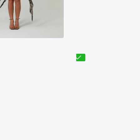
Стелла
8700₴
17400₴
4
800₴
11600₴
29000₴
Голосеевский
нянский
Дворец Украина
Выставочный центр (
Проверено