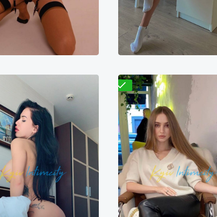
Проверено
Лиса
Розалия