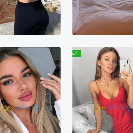
800₴
11600₴
29000₴
4800₴
9600₴
2
Подольский
Ипподром
Дарницкий
Гидроп
Проверено
Элиза
Вера