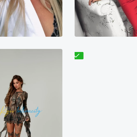
4300₴
8600₴
21500₴
7600₴
15200₴
3
Деснянский
Дарница
Левый берег
Бересте
Проверено
Габриела