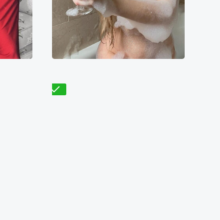
8000₴
7200₴
14400₴
36000₴
йская
Днепровский
Героев Днепра
Проверено