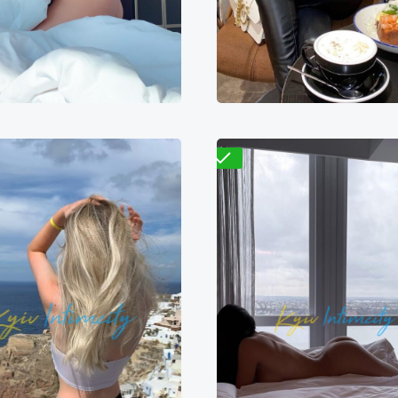
500₴
11000₴
27500₴
9700₴
19400₴
4
арницкий
Демиевская
Деснянский
Кловс
Проверено
Стеф
Сара