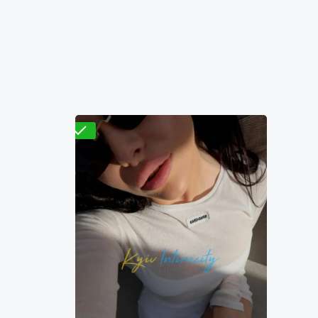
Вера
3500₴
9600₴
19200₴
48000₴
ВДНХ)
Дарницкий
Арсенальная
Проверено