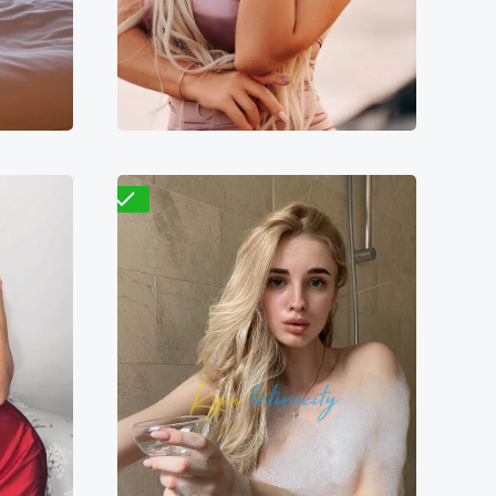
4000₴
8000₴
16000₴
40000₴
арк
Оболонский
Демиевская
Проверено
Галя