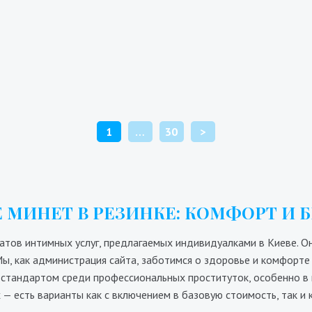
Даниэлла
Каталина
4200₴
8400₴
21000₴
9000₴
18000₴
4
лосеевский
Арсенальная
Голосеевский
Бориспо
ПАГИНАЦИЯ
1
…
30
>
ЗАПИСЕЙ
 МИНЕТ В РЕЗИНКЕ: КОМФОРТ И 
тов интимных услуг, предлагаемых индивидуалками в Киеве. Он
. Мы, как администрация сайта, заботимся о здоровье и комфор
ся стандартом среди профессиональных проституток, особенно в
 — есть варианты как с включением в базовую стоимость, так и 