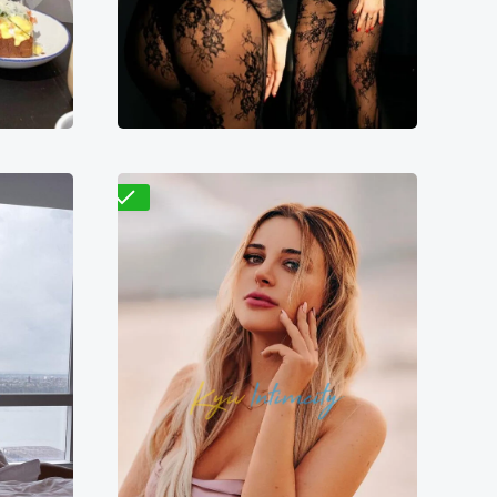
8500₴
7900₴
15800₴
39500₴
кая
Голосеевский
Дворец спорта
Проверено
Мадина