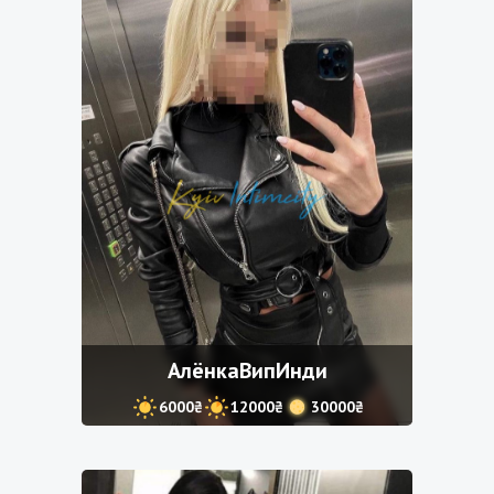
АлёнкаВипИнди
6000₴
12000₴
30000₴