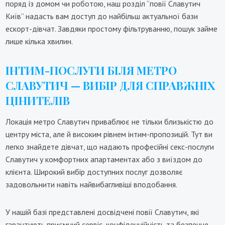
поряд із домом чи роботою, наш розділ “повії Славутич
Київ” надасть вам доступ до найбільш актуальної бази
ескорт-дівчат. Завдяки простому фільтруванню, пошук займе
лише кілька хвилин.
ІНТИМ-ПОСЛУГИ БІЛЯ МЕТРО
СЛАВУТИЧ — ВИБІР ДЛЯ СПРАВЖНІХ
ЦІНИТЕЛІВ
Локація метро Славутич приваблює не тільки близькістю до
центру міста, але й високим рівнем інтим-пропозицій. Тут ви
легко знайдете дівчат, що надають професійні секс-послуги
Славутич у комфортних апартаментах або з виїздом до
клієнта. Широкий вибір доступних послуг дозволяє
задовольнити навіть найвибагливіші вподобання.
У нашій базі представлені досвідчені повії Славутич, які
гарантують приємний сервіс, конфіденційність та безпечне