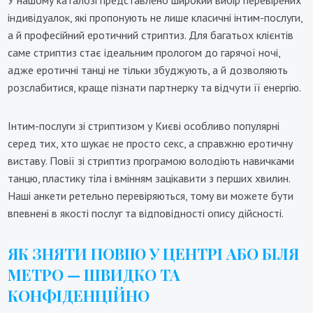
У нашому каталозі представлено широкий вибір перевірених
індивідуалок, які пропонують не лише класичні інтим-послуги,
а й професійний еротичний стриптиз. Для багатьох клієнтів
саме стриптиз стає ідеальним прологом до гарячої ночі,
адже еротичні танці не тільки збуджують, а й дозволяють
розслабитися, краще пізнати партнерку та відчути її енергію.
Інтим-послуги зі стриптизом у Києві особливо популярні
серед тих, хто шукає не просто секс, а справжню еротичну
виставу. Повії зі стриптиз програмою володіють навичками
танцю, пластику тіла і вмінням зацікавити з перших хвилин.
Наші анкети ретельно перевіряються, тому ви можете бути
впевнені в якості послуг та відповідності опису дійсності.
ЯК ЗНЯТИ ПОВІЮ У ЦЕНТРІ АБО БІЛЯ
МЕТРО — ШВИДКО ТА
КОНФІДЕНЦІЙНО