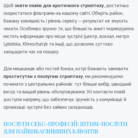
Щоб
зняти повію для еротичного стриптизу
, достатньо
скористатися фільтрами на нашому сайті. Оберіть район,
бажану зовнішність і рівень сервісу — результат не змусить
чекати. Особливо зручно те, що більшість анкет індивідуалок
містять інформацію про місце зустрічі (центр, вокзал, метро
Lybidska, Khreschatyk та інші), що дозволяє суттєво
заощадити час на пошуку.
Для мешканців або гостей Києва, котрі бажають замовити
проститутки з послугою стриптизу
, ми рекомендуємо
починати з центральних районів: тут більше вибір, швидший
виїзд та вищий рівень обслуговування. Усі контакти повій
доступні напряму, що забезпечує зручність у комунікації й
організації зустрічі без зайвих складнощів.
ПОСЛУГИ СЕКС-ПРОФЕСІЙ: ІНТИМ-ПОСЛУГИ
ДЛЯ НАЙВИБАГЛИВІШИХ КЛІЄНТІВ