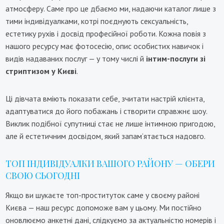
атмосферу. Саме про це дбаємо ми, надаючи каталог лише з
тими індивідуалками, котрі поєднують сексуальність,
естетику рухів і досвід професійної роботи. Кожна повія з
нашого ресурсу має фотосесію, опис особистих навичок і
видів надаваних послуг — у тому числі й
інтим-послуги зі
стриптизом у Києві
.
Ці дівчата вміють показати себе, зчитати настрій клієнта,
адаптуватися до його побажань і створити справжнє шоу.
Виклик подібної супутниці стає не лише інтимною пригодою,
але й естетичним досвідом, який запам’ятається надовго.
ТОП ІНДИВІДУАЛКИ ВАШОГО РАЙОНУ — ОБЕРИ
СВОЮ СЬОГОДНІ
Якщо ви шукаєте топ-проституток саме у своєму районі
Києва — наш ресурс допоможе вам у цьому. Ми постійно
оновлюємо анкетні дані, слідкуємо за актуальністю номерів і