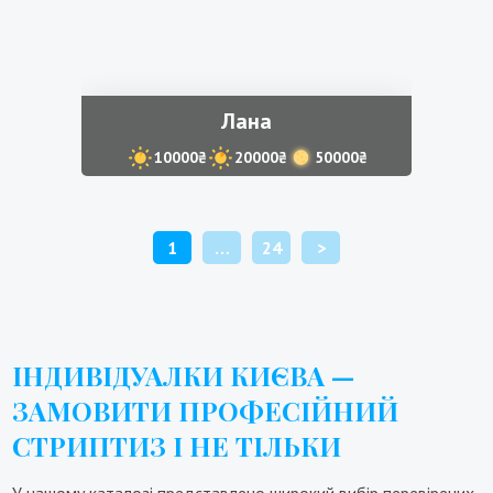
Лана
10000₴
20000₴
50000₴
POSTS
1
…
24
>
PAGINATION
ІНДИВІДУАЛКИ КИЄВА —
ЗАМОВИТИ ПРОФЕСІЙНИЙ
СТРИПТИЗ І НЕ ТІЛЬКИ