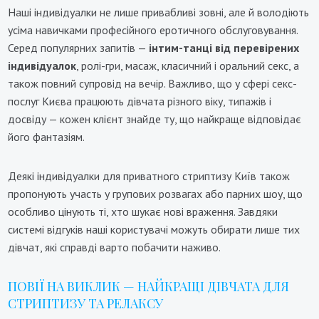
Наші індивідуалки не лише привабливі зовні, але й володіють
усіма навичками професійного еротичного обслуговування.
Серед популярних запитів —
інтим-танці від перевірених
індивідуалок
, ролі-гри, масаж, класичний і оральний секс, а
також повний супровід на вечір. Важливо, що у сфері секс-
послуг Києва працюють дівчата різного віку, типажів і
досвіду — кожен клієнт знайде ту, що найкраще відповідає
його фантазіям.
Деякі індивідуалки для приватного стриптизу Київ також
пропонують участь у групових розвагах або парних шоу, що
особливо цінують ті, хто шукає нові враження. Завдяки
системі відгуків наші користувачі можуть обирати лише тих
дівчат, які справді варто побачити наживо.
ПОВІЇ НА ВИКЛИК — НАЙКРАЩІ ДІВЧАТА ДЛЯ
СТРИПТИЗУ ТА РЕЛАКСУ