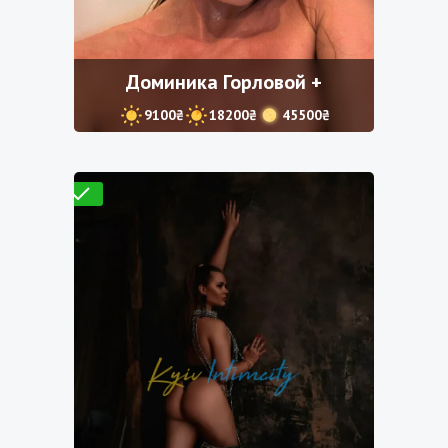
Доминика Горловой +
9100₴
18200₴
45500₴
Проверено