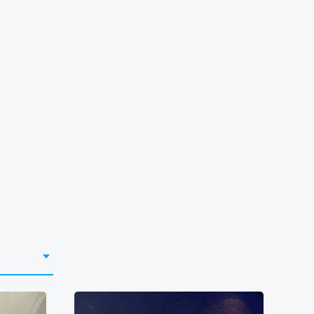
Юля
50000₴
9000₴
18000₴
45000₴
рситет
Шевченківський
Університет