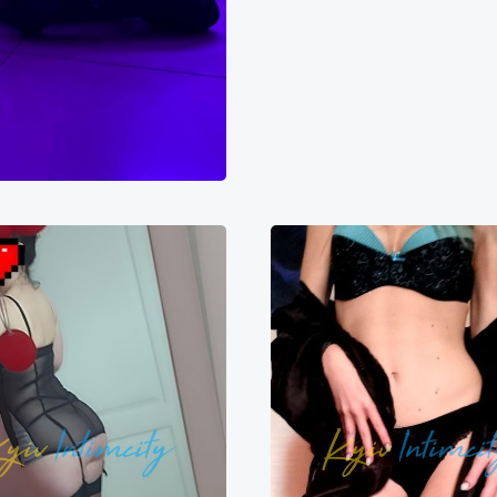
Марина
Николь
000₴
18000₴
45000₴
10000₴
20000₴
ченківський
Університет
Печерський
Універ