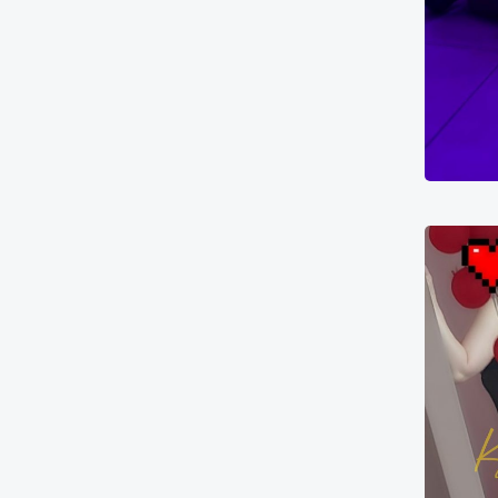
Полина
8000₴
16000₴
40000₴
9
Печерський
Хрещатик
Шев