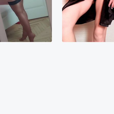
Ника
Арина
000₴
12000₴
30000₴
10000₴
20000₴
Університет
Університет