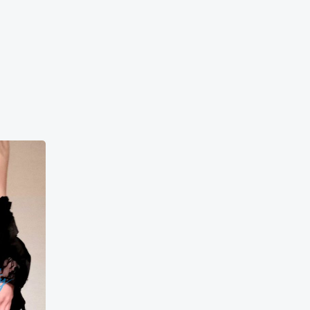
Svetlana
50000₴
10000₴
20000₴
50000₴
ситет
Дарницький
Дарниця