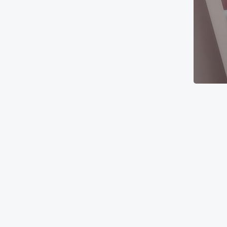
Настя
7000₴
14000₴
35000₴
6
Університет