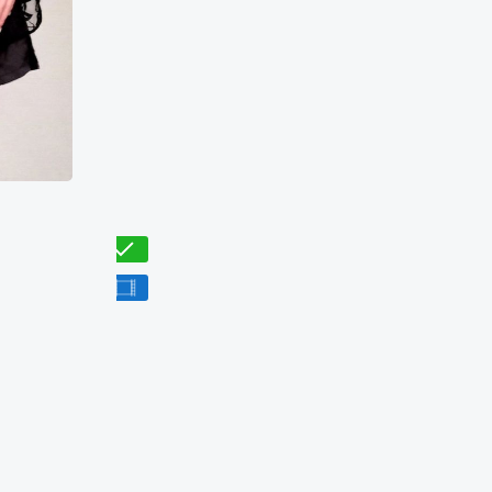
Мелани
50000₴
8000₴
16000₴
40000₴
Дніпровський
Лівобережна
Перевірено
З відео