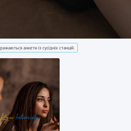
ражаються анкети із сусідніх станцій.